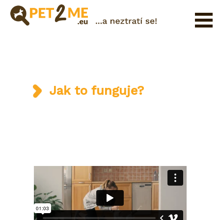
Pojištění
Registrace
FAQ
Jak to funguje?
Přihlášení
Katalog
Pet
služeb
Shop