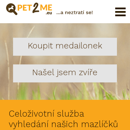
Pojištění
Registrace
Koupit medailonek
FAQ
Přihlášení
Katalog
Našel jsem zvíře
Pet
služeb
Shop
Celoživotní služba
vyhledání našich mazlíčků