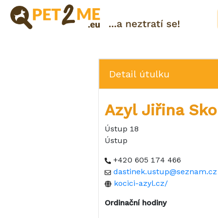
Pojištění
Registrace
Detail útulku
FAQ
Přihlášení
Azyl Jiřina Sk
Katalog
Pet
Ústup 18
služeb
Ústup
Shop
+420 605 174 466
dastinek.ustup@seznam.cz
kocici-azyl.cz/
Ordinační hodiny