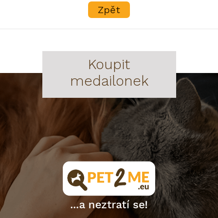
Zpět
Koupit
medailonek