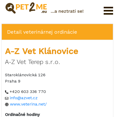
Registrácia
FAQ
Detail veterinárnej ordinácie
Prihlásenie
A-Z Vet Klánovice
Katalóg
Pet
A-Z Vet Terep s.r.o.
služieb
Staroklánovická 126
Shop
Praha 9
+420 603 336 770
info@azvet.cz
www.veterina.net/
Ordinačné hodiny