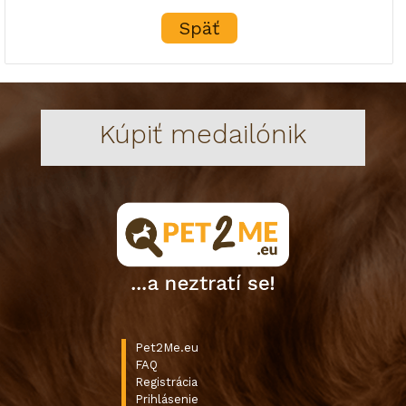
Späť
Kúpiť medailónik
Pet2Me.eu
FAQ
Registrácia
Prihlásenie