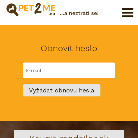
Pojištění
Registrace
Obnovit heslo
FAQ
Přihlášení
Katalog
Pet
služeb
Shop