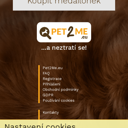
Koupit medailonek
Pet2Me.eu
FAQ
Registrace
Přihlášení
Obchodní podmínky
GDPR
Používání cookies
Kontakty
pet2me@werfft.cz
Nastavení cookies