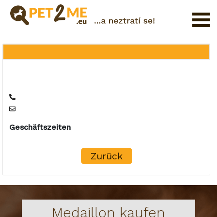
Registrierung
FAQ
Login
Katalog
der
Haustierservices
Geschäftszeiten
Shop
Zurück
Medaillon kaufen