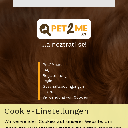
Pet2Me.eu
FAQ
Registrierung
Login
Geschäftsbedingungen
GDPR
Verwendung von Cookies
Cookie-Einstellungen
Kontakte
pet2me@werfft.cz
Wir verwenden Cookies auf unserer Website, um
Werfft, spol. s r.o.