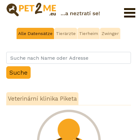
Registrierung
Alle Datensätze
Tierärzte
Tierheim
Zwinger
FAQ
Login
Katalog
der
Haustierservices
Shop
Veterinární klinika Piketa