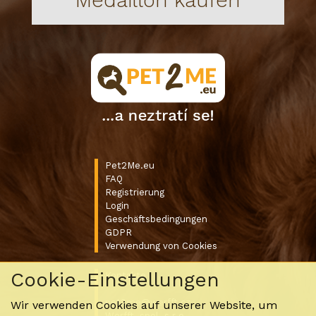
Pet2Me.eu
FAQ
Registrierung
Login
Geschäftsbedingungen
GDPR
Verwendung von Cookies
Cookie-Einstellungen
Kontakte
pet2me@werfft.cz
Wir verwenden Cookies auf unserer Website, um
Werfft, spol. s r.o.