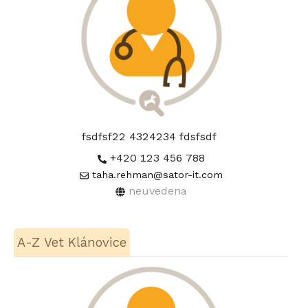
fsdfsf22 4324234 fdsfsdf
+420 123 456 788
taha.rehman@sator-it.com
neuvedena
A-Z Vet Klánovice