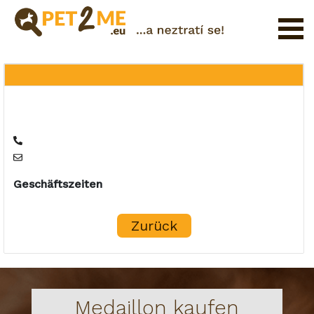
Registrierung
FAQ
Login
Katalog
der
Haustierservices
Geschäftszeiten
Shop
Zurück
Medaillon kaufen