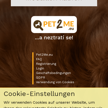
Pet2Me.eu
FAQ
Registrierung
Login
Geschäftsbedingungen
GDPR
Verwendung von Cookies
Cookie-Einstellungen
Kontakte
pet2me@werfft.cz
Wir verwenden Cookies auf unserer Website, um
Werfft, spol. s r.o.