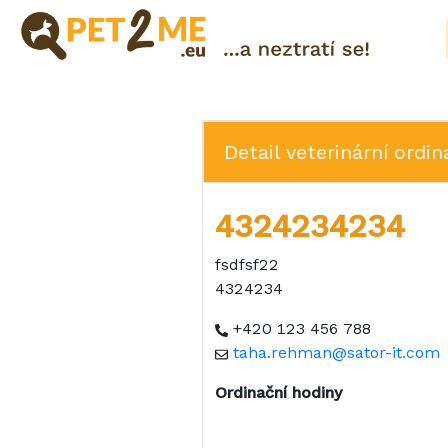
Pojištění
Registrace
Detail veterinární ordin
FAQ
Přihlášení
4324234234
Katalog
Pet
fsdfsf22
služeb
4324234
Shop
+420 123 456 788
taha.rehman@sator-it.com
Ordinační hodiny